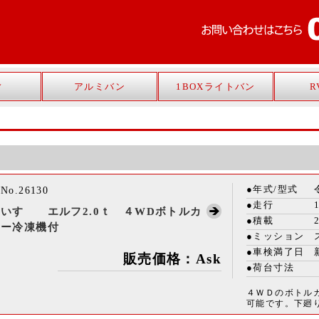
ィ
アルミバン
1BOXライトバン
R
年式/型式
No.26130
走行
いすゞ エルフ2.0ｔ ４WDボトルカ
積載
ー冷凍機付
ミッション
車検満了日
販売価格：Ask
荷台寸法
４ＷＤのボトル
可能です。下廻