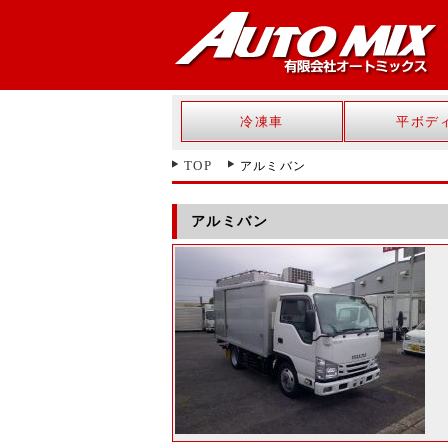
冷凍車
平ボデ
TOP
アルミバン
アルミバン