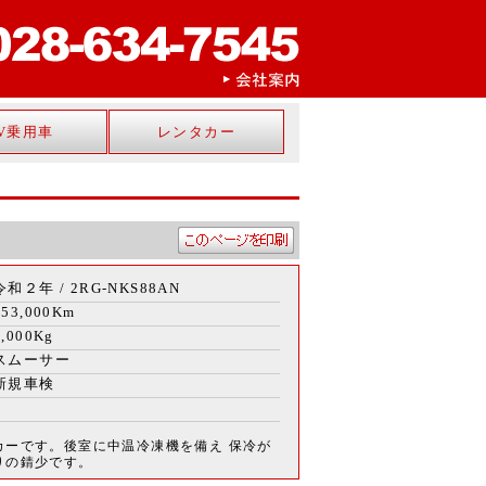
V乗用車
レンタカー
令和２年 / 2RG-NKS88AN
153,000Km
2,000Kg
スムーサー
新規車検
カーです。後室に中温冷凍機を備え 保冷が
りの錆少です。