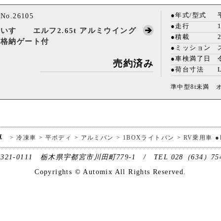
年式/型式
No.26105
走行
いすゞ エルフ2.65t アルミウイング
積載
格納ゲート付
ミッション
車検満了日
売約済み
荷台寸法
準中型8t未満 
車
冷凍車
平ボディ
アルミバン
1BOXライトバン
RV乗用車
0111 栃木県宇都宮市川田町779-1 / TEL 028（634）7545 
Copyrights © Automix All Rights Reserved.